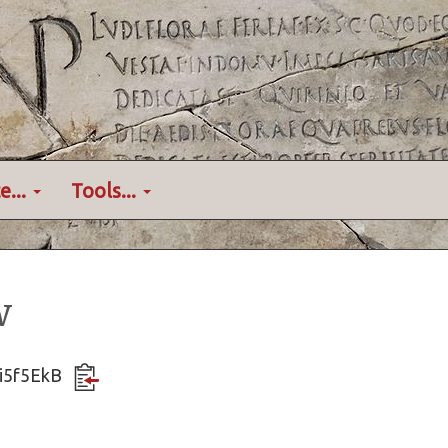
e...
Tools...
w
ci5f5EkB