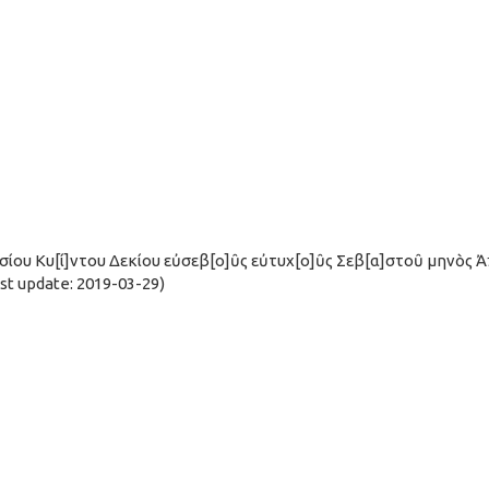
σσίου Κυ[ί]ντου Δεκίου εὐσεβ[ο]ῦς εὐτυχ[ο]ῦς Σεβ[α]στοῦ μηνὸς Ἀπ
t update: 2019-03-29)