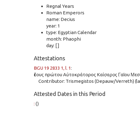
Regnal Years
Roman Emperors
name: Decius
year: 1
type: Egyptian Calendar
month: Phaophi
day: [ ]
Attestations
BGU 19 2833 1, l. 1
:
ἔτους πρώτου Αὐτοκράτορος Καίσ̣αρ̣ο̣ς Γ̣αΐου Μ̣ε
Contributor: Trismegistos (Depauw/Verreth) (las
Attested Dates in this Period
:
()