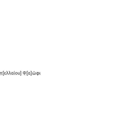
̣[ελλαίου] Φ̣[α]ῶφι