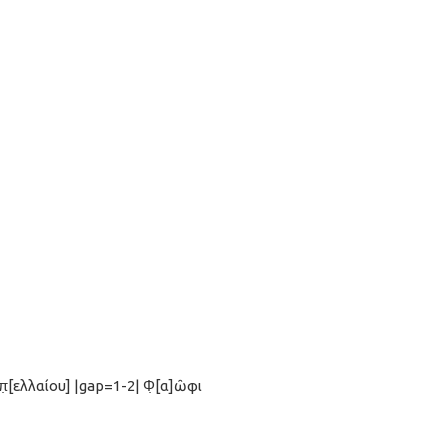
̣[ελλαίου] |gap=1-2| Φ̣[α]ῶφι