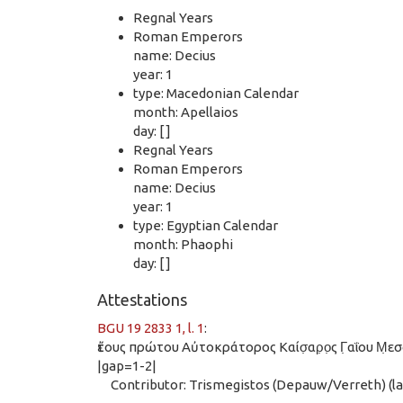
Regnal Years
Roman Emperors
name: Decius
year: 1
type: Macedonian Calendar
month: Apellaios
day: [ ]
Regnal Years
Roman Emperors
name: Decius
year: 1
type: Egyptian Calendar
month: Phaophi
day: [ ]
Attestations
BGU 19 2833 1, l. 1
:
ἔτους πρώτου Αὐτοκράτορος Καίσ̣αρ̣ο̣ς Γ̣αΐου Μ̣ε
|gap=1-2|
Contributor: Trismegistos (Depauw/Verreth) (las