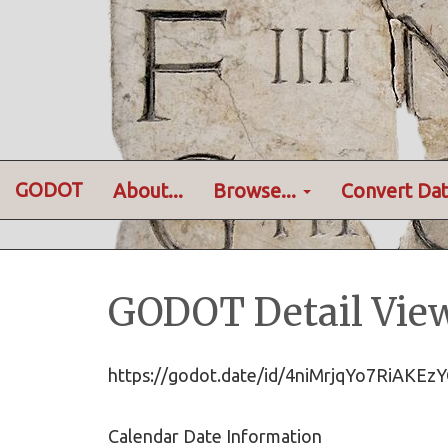
GODOT
About...
Browse...
Convert Dat
GODOT Detail Vie
https://godot.date/id/4niMrjqYo7RiAK
Calendar Date Information