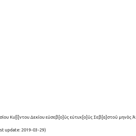
σσίου Κυ[ί]ντου Δεκίου εὐσεβ[ο]ῦς εὐτυχ[ο]ῦς Σεβ[α]στοῦ μηνὸς Ἀπ
t update: 2019-03-29)