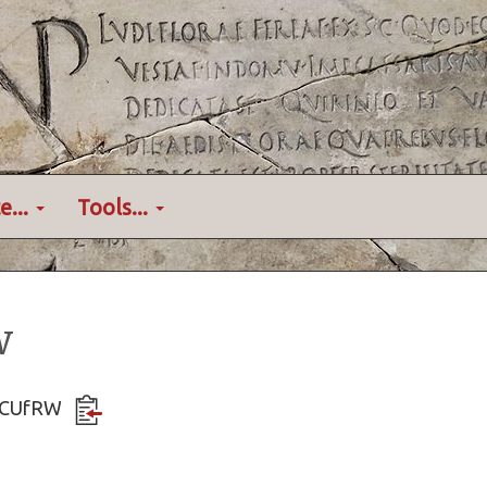
e...
Tools...
w
EzYCUfRW