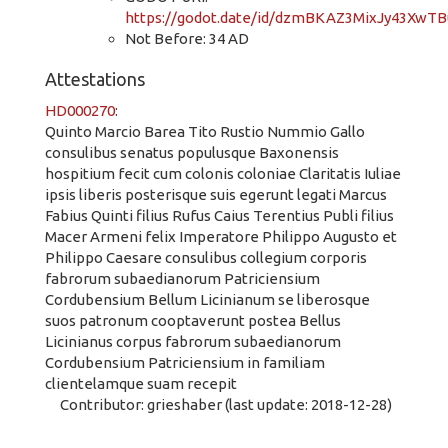
https://godot.date/id/dzmBKAZ3MixJy43XwTB
Not Before: 34 AD
Attestations
HD000270
:
Quinto Marcio Barea Tito Rustio Nummio Gallo
consulibus senatus populusque Baxonensis
hospitium fecit cum colonis coloniae Claritatis Iuliae
ipsis liberis posterisque suis egerunt legati Marcus
Fabius Quinti filius Rufus Caius Terentius Publi filius
Macer Armeni felix Imperatore Philippo Augusto et
Philippo Caesare consulibus collegium corporis
fabrorum subaedianorum Patriciensium
Cordubensium Bellum Licinianum se liberosque
suos patronum cooptaverunt postea Bellus
Licinianus corpus fabrorum subaedianorum
Cordubensium Patriciensium in familiam
clientelamque suam recepit
Contributor: grieshaber (last update: 2018-12-28)