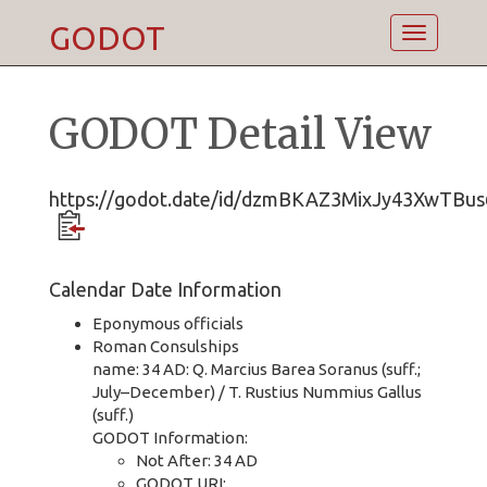
GODOT
Toggle
navigatio
GODOT Detail View
https://godot.date/id/dzmBKAZ3MixJy43XwTBus
Calendar Date Information
Eponymous officials
Roman Consulships
name: 34 AD: Q. Marcius Barea Soranus (suff.;
July–December) / T. Rustius Nummius Gallus
(suff.)
GODOT Information:
Not After: 34 AD
GODOT URI: