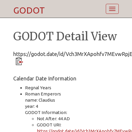
GODOT
Toggle
navigatio
GODOT Detail View
https://godot.date/id/Vch3MrXApohfv7MEvwRpj
Calendar Date Information
Regnal Years
Roman Emperors
name: Claudius
year: 4
GODOT Information:
Not After: 44 AD
GODOT URI:
https://godot.date/id/Vch3MrXApohfv7MEvwR