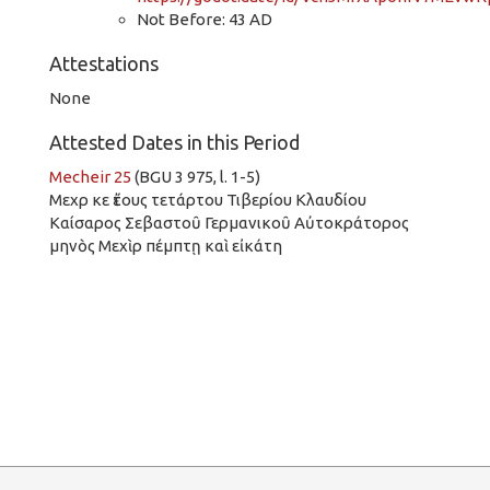
Not Before: 43 AD
Attestations
None
Attested Dates in this Period
Mecheir 25
(BGU 3 975, l. 1-5)
Μεχρ κε ἔτους τετάρτου Τιβερίου Κλαυδίου
Καίσαρος Σεβαστοῦ Γερμανικοῦ Αὐτοκράτορος
μηνὸς Μεχὶρ πέμπτῃ καὶ εἰκάτη