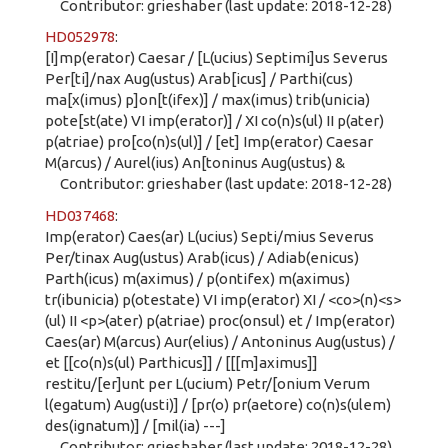
Contributor: grieshaber (last update: 2018-12-28)
HD052978
:
[I]mp(erator) Caesar / [L(ucius) Septimi]us Severus
Per[ti]/nax Aug(ustus) Arab[icus] / Parthi(cus)
ma[x(imus) p]on[t(ifex)] / max(imus) trib(unicia)
pote[st(ate) VI imp(erator)] / XI co(n)s(ul) II p(ater)
p(atriae) pro[co(n)s(ul)] / [et] Imp(erator) Caesar
M(arcus) / Aurel(ius) An[toninus Aug(ustus) &
Contributor: grieshaber (last update: 2018-12-28)
HD037468
:
Imp(erator) Caes(ar) L(ucius) Septi/mius Severus
Per/tinax Aug(ustus) Arab(icus) / Adiab(enicus)
Parth(icus) m(aximus) / p(ontifex) m(aximus)
tr(ibunicia) p(otestate) VI imp(erator) XI / <co>(n)<s>
(ul) II <p>(ater) p(atriae) proc(onsul) et / Imp(erator)
Caes(ar) M(arcus) Aur(elius) / Antoninus Aug(ustus) /
et [[co(n)s(ul) Parthicus]] / [[[m]aximus]]
restitu/[er]unt per L(ucium) Petr/[onium Verum
l(egatum) Aug(usti)] / [pr(o) pr(aetore) co(n)s(ulem)
des(ignatum)] / [mil(ia) ---]
Contributor: grieshaber (last update: 2018-12-28)