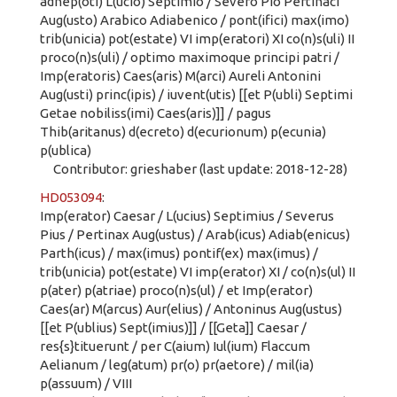
adnep(oti) L(ucio) Septimio / Severo Pio Pertinaci
Aug(usto) Arabico Adiabenico / pont(ifici) max(imo)
trib(unicia) pot(estate) VI imp(eratori) XI co(n)s(uli) II
proco(n)s(uli) / optimo maximoque principi patri /
Imp(eratoris) Caes(aris) M(arci) Aureli Antonini
Aug(usti) princ(ipis) / iuvent(utis) [[et P(ubli) Septimi
Getae nobiliss(imi) Caes(aris)]] / pagus
Thib(aritanus) d(ecreto) d(ecurionum) p(ecunia)
p(ublica)
Contributor: grieshaber (last update: 2018-12-28)
HD053094
:
Imp(erator) Caesar / L(ucius) Septimius / Severus
Pius / Pertinax Aug(ustus) / Arab(icus) Adiab(enicus)
Parth(icus) / max(imus) pontif(ex) max(imus) /
trib(unicia) pot(estate) VI imp(erator) XI / co(n)s(ul) II
p(ater) p(atriae) proco(n)s(ul) / et Imp(erator)
Caes(ar) M(arcus) Aur(elius) / Antoninus Aug(ustus)
[[et P(ublius) Sept(imius)]] / [[Geta]] Caesar /
res{s}tituerunt / per C(aium) Iul(ium) Flaccum
Aelianum / leg(atum) pr(o) pr(aetore) / mil(ia)
p(assuum) / VIII