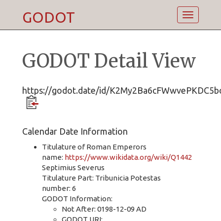
GODOT
Toggle
navigatio
GODOT Detail View
https://godot.date/id/K2My2Ba6cFWwvePKDC5b
Calendar Date Information
Titulature of Roman Emperors
name:
https://www.wikidata.org/wiki/Q1442
Septimius Severus
Titulature Part: Tribunicia Potestas
number: 6
GODOT Information:
Not After: 0198-12-09 AD
GODOT URI: