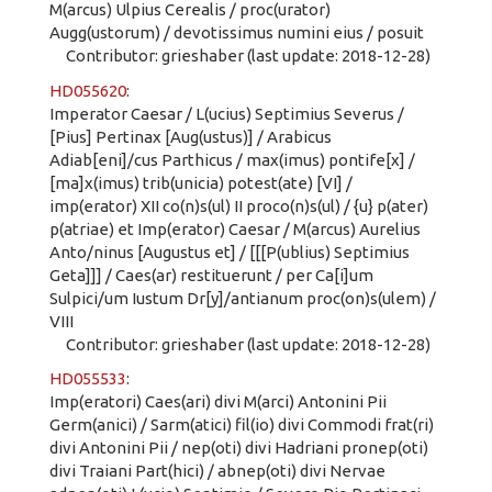
M(arcus) Ulpius Cerealis / proc(urator)
Augg(ustorum) / devotissimus numini eius / posuit
Contributor: grieshaber (last update: 2018-12-28)
HD055620
:
Imperator Caesar / L(ucius) Septimius Severus /
[Pius] Pertinax [Aug(ustus)] / Arabicus
Adiab[eni]/cus Parthicus / max(imus) pontife[x] /
[ma]x(imus) trib(unicia) potest(ate) [VI] /
imp(erator) XII co(n)s(ul) II proco(n)s(ul) / {u} p(ater)
p(atriae) et Imp(erator) Caesar / M(arcus) Aurelius
Anto/ninus [Augustus et] / [[[P(ublius) Septimius
Geta]]] / Caes(ar) restituerunt / per Ca[i]um
Sulpici/um Iustum Dr[y]/antianum proc(on)s(ulem) /
VIII
Contributor: grieshaber (last update: 2018-12-28)
HD055533
:
Imp(eratori) Caes(ari) divi M(arci) Antonini Pii
Germ(anici) / Sarm(atici) fil(io) divi Commodi frat(ri)
divi Antonini Pii / nep(oti) divi Hadriani pronep(oti)
divi Traiani Part(hici) / abnep(oti) divi Nervae