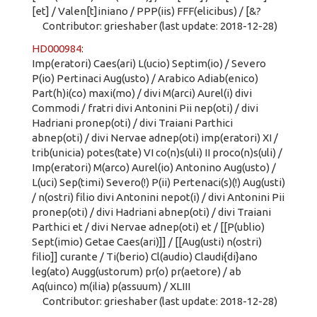
[et] / Valen[t]iniano / PPP(iis) FFF(elicibus) / [&?
Contributor: grieshaber (last update: 2018-12-28)
HD000984
:
Imp(eratori) Caes(ari) L(ucio) Septim(io) / Severo
P(io) Pertinaci Aug(usto) / Arabico Adiab(enico)
Part(h)i(co) maxi(mo) / divi M(arci) Aurel(i) divi
Commodi / fratri divi Antonini Pii nep(oti) / divi
Hadriani pronep(oti) / divi Traiani Parthici
abnep(oti) / divi Nervae adnep(oti) imp(eratori) XI /
trib(unicia) potes(tate) VI co(n)s(uli) II proco(n)s(uli) /
Imp(eratori) M(arco) Aurel(io) Antonino Aug(usto) /
L(uci) Sep(timi) Severo(!) P(ii) Pertenaci(s)(!) Aug(usti)
/ n(ostri) filio divi Antonini nepot(i) / divi Antonini Pii
pronep(oti) / divi Hadriani abnep(oti) / divi Traiani
Parthici et / divi Nervae adnep(oti) et / [[P(ublio)
Sept(imio) Getae Caes(ari)]] / [[Aug(usti) n(ostri)
filio]] curante / Ti(berio) Cl(audio) Claudi{di}ano
leg(ato) Augg(ustorum) pr(o) pr(aetore) / ab
Aq(uinco) m(ilia) p(assuum) / XLIII
Contributor: grieshaber (last update: 2018-12-28)