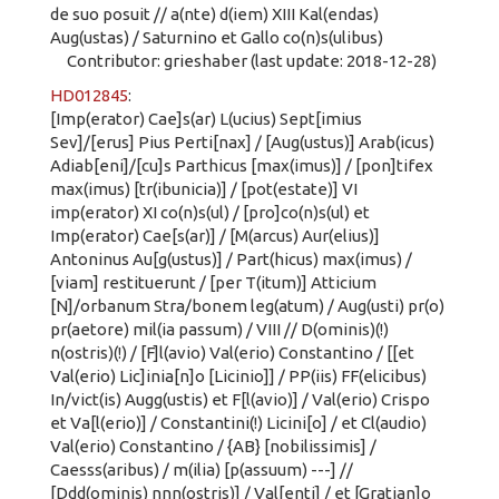
de suo posuit // a(nte) d(iem) XIII Kal(endas)
Aug(ustas) / Saturnino et Gallo co(n)s(ulibus)
Contributor: grieshaber (last update: 2018-12-28)
HD012845
:
[Imp(erator) Cae]s(ar) L(ucius) Sept[imius
Sev]/[erus] Pius Perti[nax] / [Aug(ustus)] Arab(icus)
Adiab[eni]/[cu]s Parthicus [max(imus)] / [pon]tifex
max(imus) [tr(ibunicia)] / [pot(estate)] VI
imp(erator) XI co(n)s(ul) / [pro]co(n)s(ul) et
Imp(erator) Cae[s(ar)] / [M(arcus) Aur(elius)]
Antoninus Au[g(ustus)] / Part(hicus) max(imus) /
[viam] restituerunt / [per T(itum)] Atticium
[N]/orbanum Stra/bonem leg(atum) / Aug(usti) pr(o)
pr(aetore) mil(ia passum) / VIII // D(ominis)(!)
n(ostris)(!) / [F]l(avio) Val(erio) Constantino / [[et
Val(erio) Lic]inia[n]o [Licinio]] / PP(iis) FF(elicibus)
In/vict(is) Augg(ustis) et F[l(avio)] / Val(erio) Crispo
et Va[l(erio)] / Constantini(!) Licini[o] / et Cl(audio)
Val(erio) Constantino / {AB} [nobilissimis] /
Caesss(aribus) / m(ilia) [p(assuum) ---] //
[Ddd(ominis) nnn(ostris)] / Val[enti] / et [Gratian]o