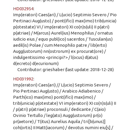
HD032954
:
Imp(eratori) Caes(ari) / L(ucio) Septimio Severo / Pio
Pertinaci Aug(usto) / pont(ifici) max(imo) trib(unicia)
p(otestate) VI / imp(eratori) XI co(n)s(uli) II p(atri)
p(atriae) / M(arcus) Aurel(ius) Menophilus / ornatus
iudicio eius / equo publ(ico) sacerdos / Tusculan(us)
aedil(is) Polae / cum Menophilo patre / lib(erto)
Augg(ustorum) nn(ostrorum) ex procurat(ore) /
indulgentissimo <principi?> / l(ocus) d(atus)
d(ecreto) d(ecurionum)
Contributor: grieshaber (last update: 2018-12-28)
HD031992
:
Imp(eratori) Caes(ari) // L(ucio) Septimio Severo /
Pio Pertinaci Aug(usto) / Arabico Adiabenico /
Parth(ico) max(imo) pont(ifici) max(imo) /
trib(unicia) p(otestate) VI imp(eratori) XI co(n)s(uli) II
/ p(atri) p(atriae) proconsuli / dedicante / C(aio)
Ovinio Tertullo / leg(ato) Augg(ustorum) pr(o)
pr(aetore) / T(itus) Aurelius Aquila / tri[b(unus)]
coh(ortis) II Matt(iacorum) / devotus numini eiu[s] /