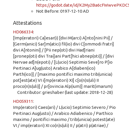
https://godot.date/id/K2My2Ba6cFWwvePKDC
Not Before: 0197-12-10 AD
Attestations
HD066334
:
[Imp(eratori) Ca]esar(i) [divi M(arci) A]nto[nini Pii] /
[Germ(anici) Sar]m(atici) fil(io) divi C[ommodi fratri]
divi A[ntonini] / [Pii nep(oti) divi Had]riani
[pronep(oti) divi Trai]ani Part[hici abnep(oti)] / [divi
Nervae ad]n(epoti) / [L(ucio) Septimio Seve]ro P[io
Pertinaci A]ug(usto) Arabico A[diaben(ico)
Parth(ico)] / [maximo pontifici maximo trib(unicia)
pot]est(ate) VI i[mp(eratori) XI] c[o(n)s(uli) II
proco(n)s(uli)] / pr[ovincia Alp(ium)] marit(imarum)
Contributor: grieshaber (last update: 2018-12-28)
HD059311
:
Imp(eratori) Caes(ari) / L(ucio) Septimio Severo / Pio
Pertinaci Aug(usto) / Arabico Adiabenico / Parthico
maximo / pontifici maximo / trib(unicia) potest(ate)
VI / imp(eratori) XI co(n)s(uli) II / p(atri) p(atriae) /