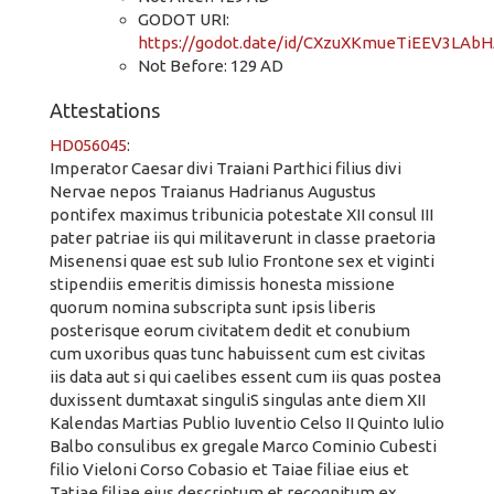
GODOT URI:
https://godot.date/id/CXzuXKmueTiEEV3LAb
Not Before: 129 AD
Attestations
HD056045
:
Imperator Caesar divi Traiani Parthici filius divi
Nervae nepos Traianus Hadrianus Augustus
pontifex maximus tribunicia potestate XII consul III
pater patriae iis qui militaverunt in classe praetoria
Misenensi quae est sub Iulio Frontone sex et viginti
stipendiis emeritis dimissis honesta missione
quorum nomina subscripta sunt ipsis liberis
posterisque eorum civitatem dedit et conubium
cum uxoribus quas tunc habuissent cum est civitas
iis data aut si qui caelibes essent cum iis quas postea
duxissent dumtaxat singuliS singulas ante diem XII
Kalendas Martias Publio Iuventio Celso II Quinto Iulio
Balbo consulibus ex gregale Marco Cominio Cubesti
filio Vieloni Corso Cobasio et Taiae filiae eius et
Tatiae filiae eius descriptum et recognitum ex