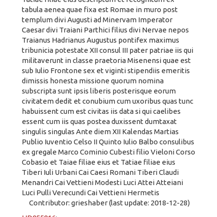
tabula aenea quae fixa est Romae in muro post
templum divi Augusti ad Minervam Imperator
Caesar divi Traiani Parthici filius divi Nervae nepos
Traianus Hadrianus Augustus pontifex maximus
tribunicia potestate XII consul III pater patriae iis qui
militaverunt in classe praetoria Misenensi quae est
sub Iulio Frontone sex et viginti stipendiis emeritis
dimissis honesta missione quorum nomina
subscripta sunt ipsis liberis posterisque eorum
civitatem dedit et conubium cum uxoribus quas tunc
habuissent cum est civitas iis data si qui caelibes
essent cum iis quas postea duxissent dumtaxat
singulis singulas Ante diem XII Kalendas Martias
Publio Iuventio Celso II Quinto Iulio Balbo consulibus
ex gregale Marco Cominio Cubesti filio Vieloni Corso
Cobasio et Taiae filiae eius et Tatiae filiae eius
Tiberi Iuli Urbani Cai Caesi Romani Tiberi Claudi
Menandri Cai Vettieni Modesti Luci Attei Atteiani
Luci Pulli Verecundi Cai Vettieni Hermetis
Contributor: grieshaber (last update: 2018-12-28)