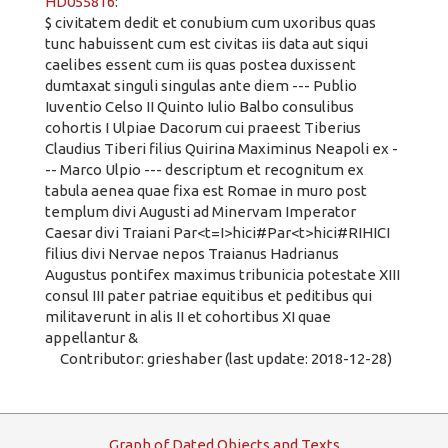
HD055816
:
$ civitatem dedit et conubium cum uxoribus quas
tunc habuissent cum est civitas iis data aut siqui
caelibes essent cum iis quas postea duxissent
dumtaxat singuli singulas ante diem --- Publio
Iuventio Celso II Quinto Iulio Balbo consulibus
cohortis I Ulpiae Dacorum cui praeest Tiberius
Claudius Tiberi filius Quirina Maximinus Neapoli ex -
-- Marco Ulpio --- descriptum et recognitum ex
tabula aenea quae fixa est Romae in muro post
templum divi Augusti ad Minervam Imperator
Caesar divi Traiani Par<t=I>hici#Par<t>hici#RIHICI
filius divi Nervae nepos Traianus Hadrianus
Augustus pontifex maximus tribunicia potestate XIII
consul III pater patriae equitibus et peditibus qui
militaverunt in alis II et cohortibus XI quae
appellantur &
Contributor: grieshaber (last update: 2018-12-28)
G
raph
o
f
D
ated
O
bjects and
T
exts