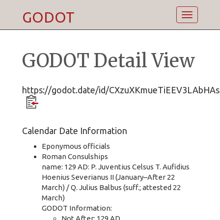
GODOT
Toggle
navigatio
GODOT Detail View
https://godot.date/id/CXzuXKmueTiEEV3LAbHAs
Calendar Date Information
Eponymous officials
Roman Consulships
name: 129 AD: P. Juventius Celsus T. Aufidius
Hoenius Severianus II (January–After 22
March) / Q. Julius Balbus (suff.; attested 22
March)
GODOT Information:
Not After: 129 AD