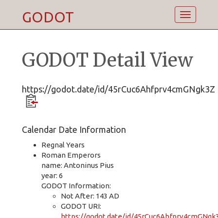
GODOT
Toggle
navigatio
GODOT Detail View
https://godot.date/id/45rCuc6Ahfprv4cmGNgk3Z
Calendar Date Information
Regnal Years
Roman Emperors
name: Antoninus Pius
year: 6
GODOT Information:
Not After: 143 AD
GODOT URI:
https://godot.date/id/45rCuc6Ahfprv4cmGNgk