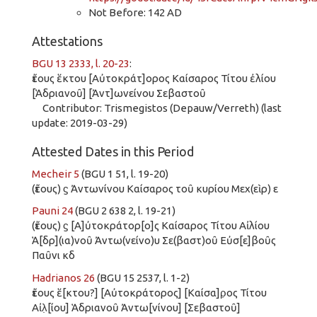
Not Before: 142 AD
Attestations
BGU 13 2333, l. 20-23
:
ἔτους ἕκτου [Αὐτοκράτ]ορος Καίσαρος Τίτου ἐλίου
[Ἁδριανοῦ] [Ἀντ]ωνείνου Σεβαστοῦ
Contributor: Trismegistos (Depauw/Verreth) (last
update: 2019-03-29)
Attested Dates in this Period
Mecheir 5
(BGU 1 51, l. 19-20)
(ἔτους) ϛ Ἀντωνίνου Καίσαρος τοῦ κυρίου Μεχ(εὶρ) ε
Pauni 24
(BGU 2 638 2, l. 19-21)
(ἔτους) ϛ [Α]ὐτοκράτορ[ο]ς Καίσαρος Τίτου Αἰλίου
Ἁ[δρ](ια)νοῦ Ἀντω(νείνο)υ Σε(βαστ)οῦ Εὐσ[ε]βοῦς
Παῦνι κδ
Hadrianos 26
(BGU 15 2537, l. 1-2)
ἔτους ἕ[κτου?] [Αὐτοκράτορος] [Καίσα]ρ̣ος Τίτου
Αἰλ̣[ίου] Ἁδριανοῦ Ἀντω[νίνου] [Σεβαστοῦ]