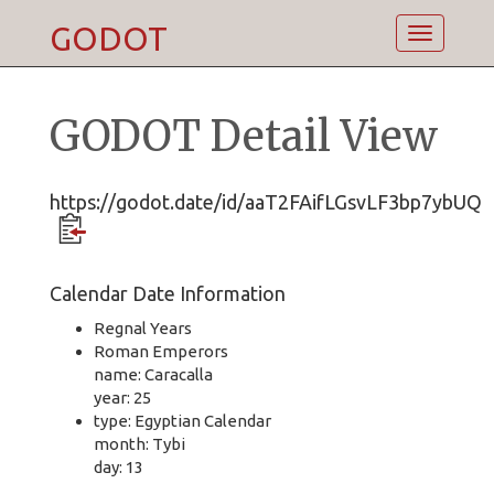
GODOT
Toggle
navigatio
GODOT Detail View
https://godot.date/id/aaT2FAifLGsvLF3bp7ybUQ
Calendar Date Information
Regnal Years
Roman Emperors
name: Caracalla
year: 25
type: Egyptian Calendar
month: Tybi
day: 13