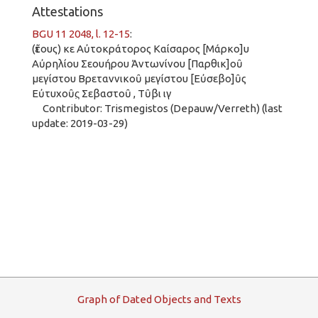
Attestations
BGU 11 2048, l. 12-15
:
(ἔτους) κε Αὐτοκράτορος Καίσαρος [Μάρκο]υ
Αὐρηλίου Σεουήρου Ἀντωνίνου [Παρθικ]οῦ
μεγίστου Βρεταννικοῦ μεγίστου [Εὐσεβο]ῦς
Εὐτυχοῦς̣ Σεβαστοῦ , Τῦβι ιγ
Contributor: Trismegistos (Depauw/Verreth) (last
update: 2019-03-29)
G
raph
o
f
D
ated
O
bjects and
T
exts