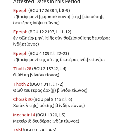
Attested Dates in this Period
Epeiph
(BGU 17 2688 1, l. 8-9)
τῷ Ἐπεὶφ μηνὶ |gap=unknown| [τῆς] [εἰσιούση]ς
δευτέρας ἰνδ(ικτιῶνος)
Epeiph
(BGU 12 2197, l. 11-12)
ἐν τῷ Ἐπεὶφ μηνὶ [τ]ῆ̣ς̣ σὺν θεῷ [εἰσιού]σ̣η̣ς δευτέρας
ἰνδ(ικτίονος)
Epeiph
(BGU 4 1092, l. 22-23)
τῷ Ἐπεὶφ μηνὶ τῆς αὐτῆς δευτέρας ἰνδι[κτίον]ος
Thoth 28
(BGU 2 15742, l. 4)
Θὼθ κη β ἰν(δικτίονος)
Thoth 2
(BGU 1 311, l. 1-2)
Θὼθ τευτέρας ἀρχ(ῇ) β ἰν(δικτίωνος)
Choiak 30
(BGU pal 8 1152, l. 6)
Χοιὰκ λ τῆ(ς) αὐτ(ῆς) β ἰνδ(ικτίονος)
Mecheir 14
(BGU 1 320, l. 5)
Μεχεὶρ ιδ δευδέρας ἰνδ(ικτίωνος)
Tybi
(BGU 10 24, l. 4-5)