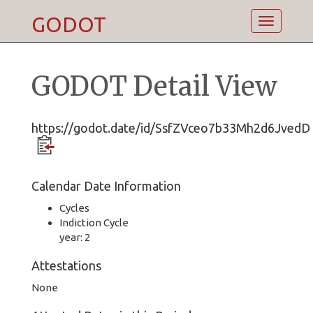
GODOT
Toggle
navigatio
GODOT Detail View
https://godot.date/id/SsfZVceo7b33Mh2d6JvedD
Calendar Date Information
Cycles
Indiction Cycle
year: 2
Attestations
None