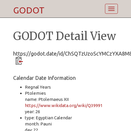
GODOT
Toggle
navigatio
GODOT Detail View
https://godot.date/id/ChSQTzUzoScYMCzYXA8M
Calendar Date Information
Regnal Years
Ptolemies
name: Ptolemaeus XII
https://www.wikidata.org/wiki/Q39991
year: 26
type: Egyptian Calendar
month: Pauni
day: 22