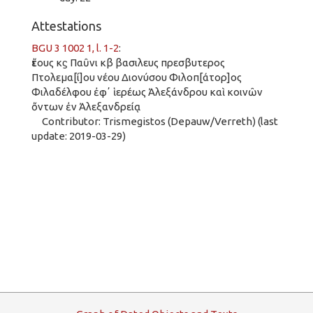
Attestations
BGU 3 1002 1, l. 1-2
:
ἔτους κϛ Παῦνι κβ βασιλευς πρεσβυτερος
Πτολεμα[ί]ου νέου Διονύσου Φιλοπ[άτορ]ος
Φιλαδέλφου ἐφʼ ἱερέως Ἀλεξάνδρου καὶ κοινῶν
ὄντων ἐν Ἀλεξανδρείᾳ
Contributor: Trismegistos (Depauw/Verreth) (last
update: 2019-03-29)