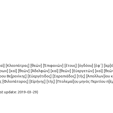
καὶ] [Κλεοπάτρας] [θεῶν] [Ἐπιφανῶν] [ἔτους] [ὀγδόου] [ἐφʼ] [ἱερ
ων] [καὶ] [θεῶν] [Ἀδελφῶν] [καὶ] [θεῶν] [Εὐεργετῶν] [καὶ] [θεῶ
ου Βε[ρενίκης] [Εὐεργέτιδος] [Σαραπιάδος] [τῆς] [Ἀπολλων]ί̣ου
ς [Φιλοπάτορος] [Εἰρήνης] [τῆς] [Πτολεμαί]ο̣υ̣ μηνὸς Περιτίου π[έμ
t update: 2019-03-29)