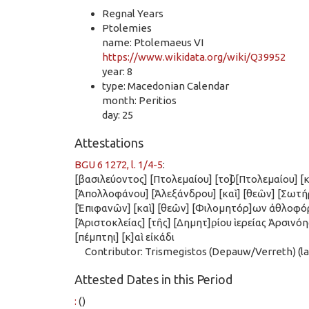
Regnal Years
Ptolemies
name: Ptolemaeus VI
https://www.wikidata.org/wiki/Q39952
year: 8
type: Macedonian Calendar
month: Peritios
day: 25
Attestations
BGU 6 1272, l. 1/4-5
:
[βασιλεύοντος] [Πτολεμαίου] [τοῦ] [Πτολεμαίου] [
[Ἀπολλοφάνου] [Ἀλεξάνδρου] [καὶ] [θεῶν] [Σωτήρ
[Ἐπιφανῶν] [καὶ] [θεῶν] [Φιλομητόρ]ων ἀθλοφόρ
[Ἀριστοκλείας] [τῆς] [Δημητ]ρ̣ίου ἱερείας Ἀρσινόη
[πέμπτηι] [κ]αὶ εἰκάδι
Contributor: Trismegistos (Depauw/Verreth) (las
Attested Dates in this Period
:
()