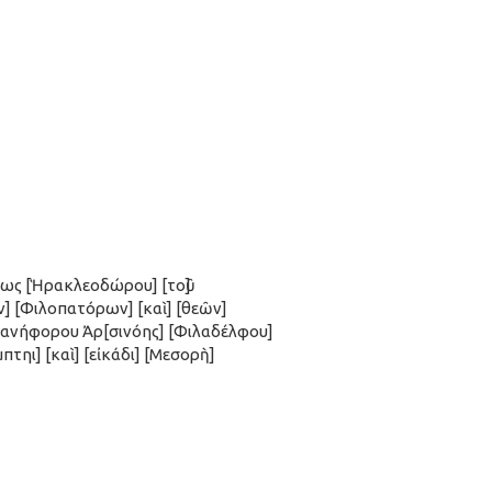
]έως [Ἡρακλεοδώρου] [τοῦ]
ν] [Φιλοπατόρων] [καὶ] [θεῶν]
 κανήφορου Ἀρ[σινόης] [Φιλαδέλφου]
πτηι] [καὶ] [εἰκάδι] [Μεσορὴ]