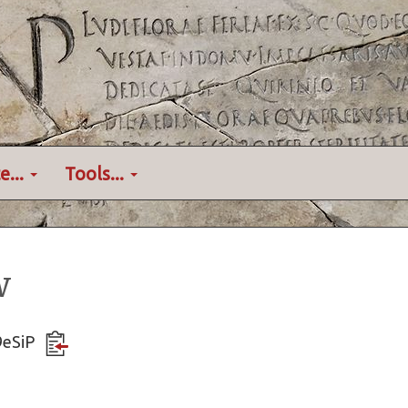
e...
Tools...
w
c9eSiP