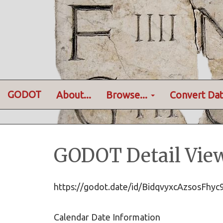
GODOT
About...
Browse...
Convert Dat
GODOT Detail Vie
https://godot.date/id/BidqvyxcAzsosFhy
Calendar Date Information