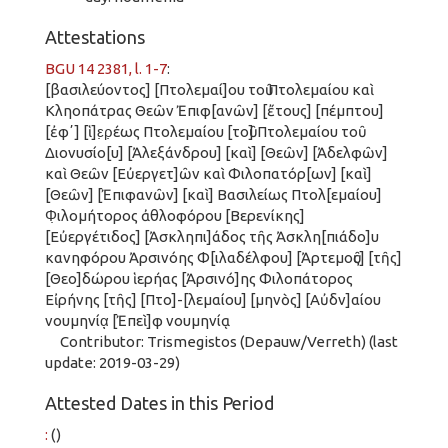
Attestations
BGU 14 2381, l. 1-7
:
[βασιλεύοντος] [Πτολεμαί]ου τοῦ Πτολεμαίου καὶ
Κληοπάτρας Θεῶν Ἐπιφ[ανῶν] [ἔτους] [πέμπτου]
[ἐφʼ] [ἱ]ε̣ρ̣έως Πτολεμαίου [τοῦ] Πτολεμαίου τοῦ
Διονυσίο[υ] [Ἀλεξάνδρου] [καὶ] [Θεῶν] [Ἀδελφῶν]
καὶ Θεῶν [Εὐεργετ]ῶν καὶ Φιλοπατόρ[ων] [καὶ]
[Θεῶν] [Ἐπιφανῶν] [καὶ] Βασιλείως Πτολ[εμαίου]
Φ̣ιλομήτορος ἀθλοφόρου [Βερενίκης]
[Εὐεργέτιδος] [Ἀσκληπι]άδος τῆς Ἀσκλη[πιάδο]υ
κανηφόρου Ἀρσινόης Φ[ιλαδέλφου] [Ἀρτεμοῦς] [τῆς]
[Θεο]δώρου ἱερήας [Ἀρσινό]ης Φιλοπάτορος
Εἰρήνης [τῆς] [Πτο]-[λεμαίου] [μηνὸς] [Αὐδν]αίου
νουμηνίᾳ̣ [Ἐπεὶ]φ νουμηνίᾳ
Contributor: Trismegistos (Depauw/Verreth) (last
update: 2019-03-29)
Attested Dates in this Period
:
()