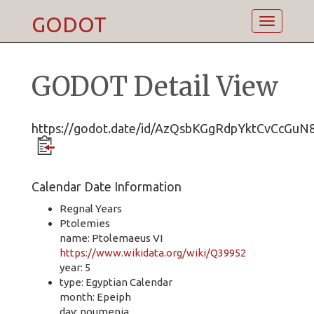
GODOT
Toggle
navigatio
GODOT Detail View
https://godot.date/id/AzQsbKGgRdpYktCvCcGuN
Calendar Date Information
Regnal Years
Ptolemies
name: Ptolemaeus VI
https://www.wikidata.org/wiki/Q39952
year: 5
type: Egyptian Calendar
month: Epeiph
day: noumenia