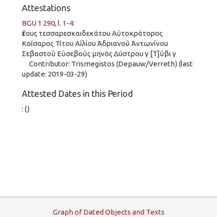
Attestations
BGU 1 290, l. 1-4
:
ἔτους τεσσαρεσκαιδεκάτου Αὐτοκράτορος
Καίσαρος Τίτου Αἰλίου Ἁδριανοῦ Ἀντωνίνου
Σεβαστοῦ Εὐσεβοῦς μηνὸς Δύστρου γ [Τ]ῦβι γ
Contributor: Trismegistos (Depauw/Verreth) (last
update: 2019-03-29)
Attested Dates in this Period
:
()
G
raph
o
f
D
ated
O
bjects and
T
exts