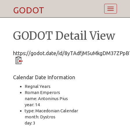
GODOT
Toggle
navigatio
GODOT Detail View
https://godot.date/id/8yTAdfjM5uMkgDM37ZPpB
Calendar Date Information
Regnal Years
Roman Emperors
name: Antoninus Pius
year: 14
type: Macedonian Calendar
month: Dystros
day: 3